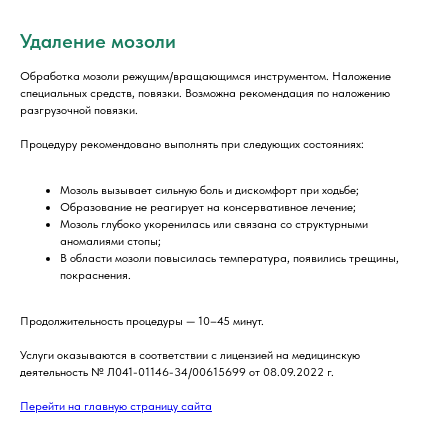
Удаление мозоли
Обработка мозоли режущим/вращающимся инструментом. Наложение
специальных средств, повязки. Возможна рекомендация по наложению
разгрузочной повязки.
Процедуру рекомендовано выполнять при следующих состояниях:
Мозоль вызывает сильную боль и дискомфорт при ходьбе;
Образование не реагирует на консервативное лечение;
Мозоль глубоко укоренилась или связана со структурными
аномалиями стопы;
В области мозоли повысилась температура, появились трещины,
покраснения.
Продолжительность процедуры — 10–45 минут.
Услуги оказываются в соответствии с лицензией на медицинскую
деятельность № Л041-01146-34/00615699 от 08.09.2022 г.
Перейти на главную страницу сайта