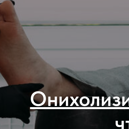
Онихолизи
ч