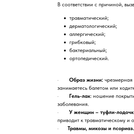
В соответствии с причиной, вы
травматический;
дерматологический;
аллергический;
грибковый;
бактериальный;
ортопедический.
·
Образ жизни:
чрезмерная 
занимаетесь балетом или ходите
·
Гель-лак
: ношение покрыт
заболевания.
·
У женщин – туфли-лодочки
приводит к травматическому и 
·
Травмы, микозы и псориаз