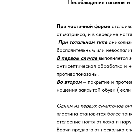
·
Несоблюдение гигиены и 
При частичной форме
отслаива
от матрикса, и в середине ногтя
При тотальном типе
онихолизи
Воспалительным или невоспали
В первом случае
выполняется з
антисептическая обработка и н
противопоказаны.
Во втором
– покрытие и протез
ношения закрытой обуви ( если 
Одним из первых симптомов он
пластина становится более тон
отслоение ногтя от ложа и нару
Врачи предлагают несколько сп