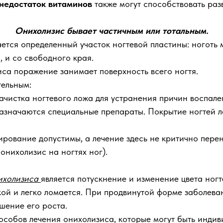
недостаток витаминов
также могут способствовать раз
Онихолизис бывает частичным или тотальным.
ется определенный участок ногтевой пластины: ноготь 
, и со свободного края.
са поражение занимает поверхность всего ногтя.
тельным:
ачистка ногтевого ложа для устранения причин воспал
азначаются специальные препараты. Покрытие ногтей л
ирование допустимы, а лечение здесь не критично перен
онихолизис на ногтях ног).
ихолизиса
является потускнение и изменение цвета ногт
кой и легко ломается. При продвинутой форме заболев
шение его роста.
особов лечения онихолизиса, которые могут быть инди