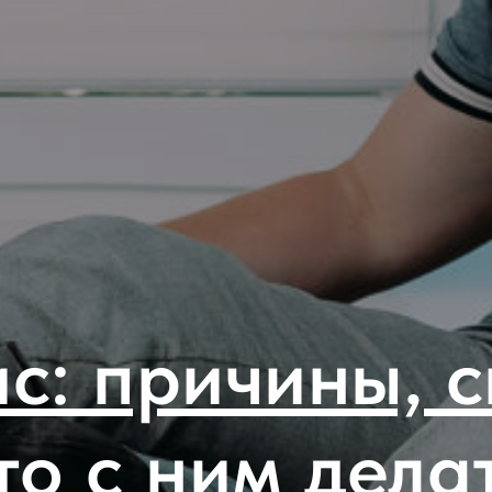
с: причины, 
то с ним дела