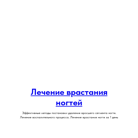
Лечение врастания
ногтей
Эффективные методы постановки удаления вросшего сегмента ногтя.
Лечение воспалительного процесса. Лечение врастания ногтя за 1 день