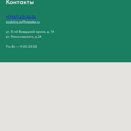
Контакты
+7 (927) 519-33-33
podolog.su@yandex.ru
ул. 8-ой Воздушной армии, д. 14
ул. Рокоссовского, д.24
Пн-Вс — 9:00-20:00