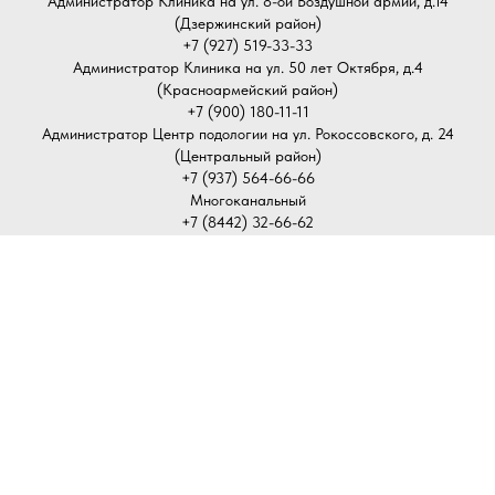
Администратор Клиника на ул. 8-ой Воздушной армии, д.14
(Дзержинский район)
+7 (927) 519-33-33
Администратор Клиника на ул. 50 лет Октября, д.4
(Красноармейский район)
+7 (900) 180-11-11
Администратор Центр подологии на ул. Рокоссовского, д. 24
(Центральный район)
+7 (937) 564-66-66
Многоканальный
+7 (8442) 32-66-62
Учебная часть
+7 (937) 257-55-55
Соцсети:
Facebook
|
Instagram
|
Youtube